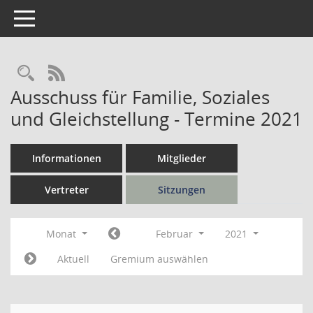
Toggle navigation
Rechercheauswahl
RSS-Feed
Ausschuss für Familie, Soziales
und Gleichstellung - Termine 2021
Informationen
Mitglieder
Vertreter
Sitzungen
Monat
Februar
2021
Aktuell
Gremium auswählen