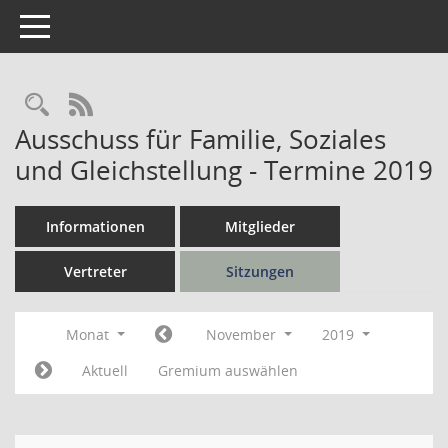
Toggle navigation
Rechercheauswahl
RSS-Feed
Ausschuss für Familie, Soziales
und Gleichstellung - Termine 2019
Informationen
Mitglieder
Vertreter
Sitzungen
Monat
November
2019
Aktuell
Gremium auswählen