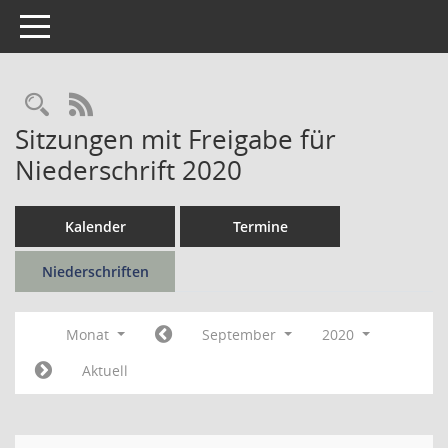
Toggle navigation
Rechercheauswahl
RSS-Feed
Sitzungen mit Freigabe für
Niederschrift 2020
Kalender
Termine
Niederschriften
Monat
September
2020
Aktuell