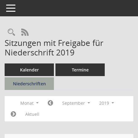
Toggle navigation
Rechercheauswahl
RSS-Feed
Sitzungen mit Freigabe für
Niederschrift 2019
Kalender
Termine
Niederschriften
Monat
September
2019
Aktuell