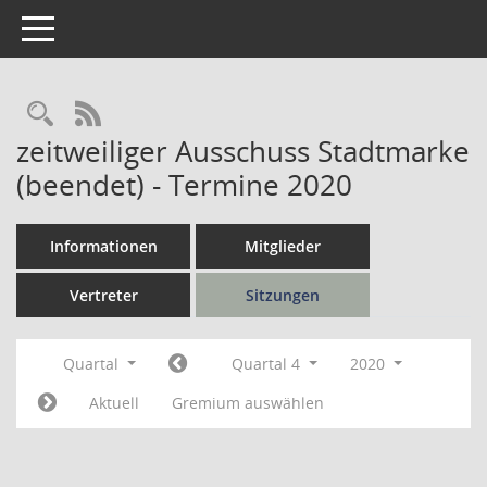
Toggle navigation
Rechercheauswahl
RSS-Feed
zeitweiliger Ausschuss Stadtmarke
(beendet) - Termine 2020
Informationen
Mitglieder
Vertreter
Sitzungen
Quartal
Quartal 4
2020
Aktuell
Gremium auswählen