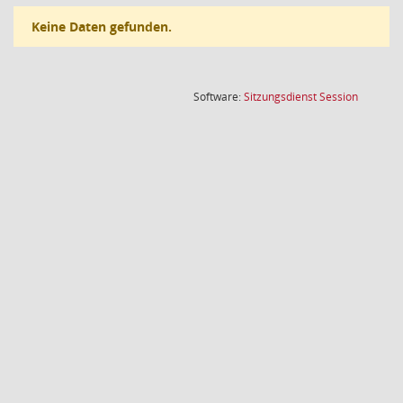
Keine Daten gefunden.
(Wird in
Software:
Sitzungsdienst
Session