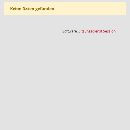
Keine Daten gefunden.
(Wird in
Software:
Sitzungsdienst
Session