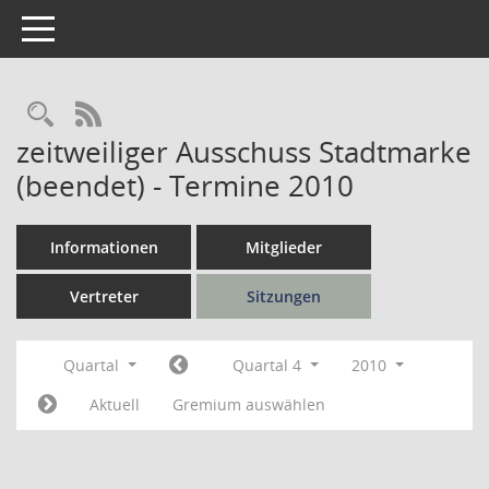
Toggle navigation
Rechercheauswahl
RSS-Feed
zeitweiliger Ausschuss Stadtmarke
(beendet) - Termine 2010
Informationen
Mitglieder
Vertreter
Sitzungen
Quartal
Quartal 4
2010
Aktuell
Gremium auswählen