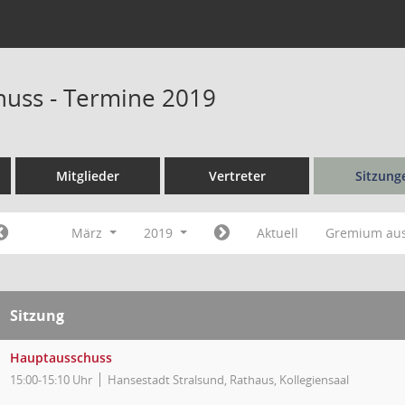
uss - Termine 2019
Mitglieder
Vertreter
Sitzung
März
2019
Aktuell
Gremium au
Sitzung
Hauptausschuss
15:00-15:10 Uhr
Hansestadt Stralsund, Rathaus, Kollegiensaal