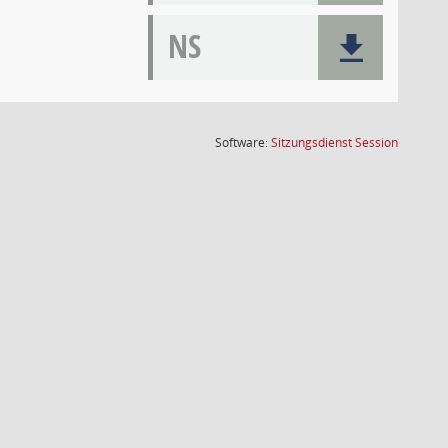
NS
(Wird in
Software:
Sitzungsdienst
Session