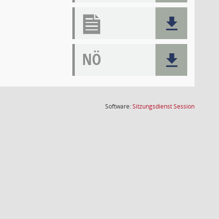
NÖ
(Wird in
Software:
Sitzungsdienst
Session