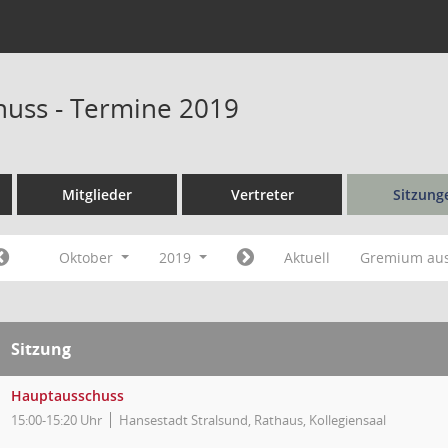
uss - Termine 2019
Mitglieder
Vertreter
Sitzung
Oktober
2019
Aktuell
Gremium au
Sitzung
Hauptausschuss
15:00-15:20 Uhr
Hansestadt Stralsund, Rathaus, Kollegiensaal