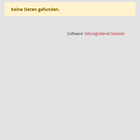
Keine Daten gefunden.
(Wird in
Software:
Sitzungsdienst
Session