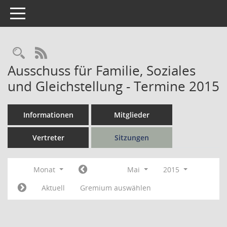
Toggle navigation
Rechercheauswahl
RSS-Feed
Ausschuss für Familie, Soziales
und Gleichstellung - Termine 2015
Informationen
Mitglieder
Vertreter
Sitzungen
Monat
Mai
2015
Aktuell
Gremium auswählen