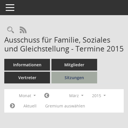
Toggle navigation
Rechercheauswahl
RSS-Feed
Ausschuss für Familie, Soziales
und Gleichstellung - Termine 2015
Informationen
Mitglieder
Vertreter
Sitzungen
Monat
März
2015
Aktuell
Gremium auswählen