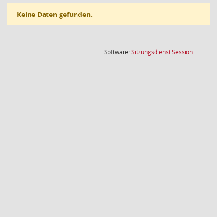
Keine Daten gefunden.
(Wird in
Software:
Sitzungsdienst
Session