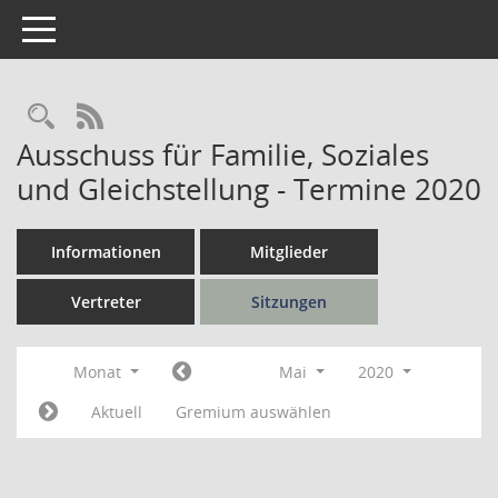
Toggle navigation
Rechercheauswahl
RSS-Feed
Ausschuss für Familie, Soziales
und Gleichstellung - Termine 2020
Informationen
Mitglieder
Vertreter
Sitzungen
Monat
Mai
2020
Aktuell
Gremium auswählen