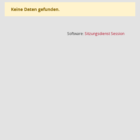
Keine Daten gefunden.
(Wird in
Software:
Sitzungsdienst
Session