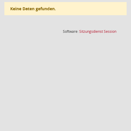
Keine Daten gefunden.
(Wird in
Software:
Sitzungsdienst
Session