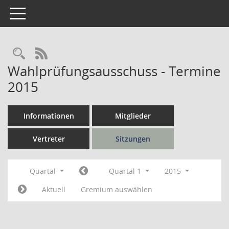
Toggle navigation
Rechercheauswahl
RSS-Feed
Wahlprüfungsausschuss - Termine
2015
Informationen
Mitglieder
Vertreter
Sitzungen
Quartal
Quartal 1
2015
Aktuell
Gremium auswählen