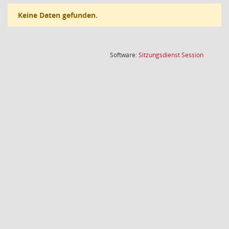
Keine Daten gefunden.
(Wird in
Software:
Sitzungsdienst
Session