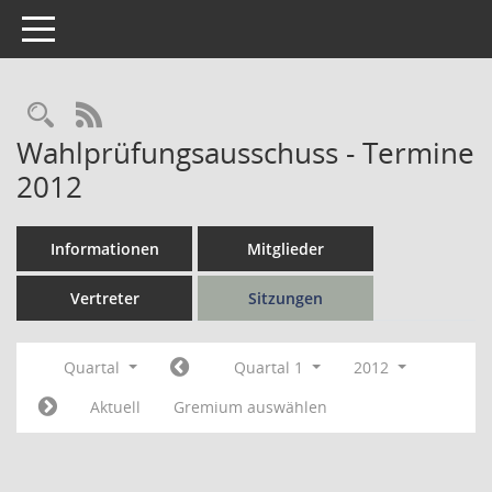
Toggle navigation
Rechercheauswahl
RSS-Feed
Wahlprüfungsausschuss - Termine
2012
Informationen
Mitglieder
Vertreter
Sitzungen
Quartal
Quartal 1
2012
Aktuell
Gremium auswählen