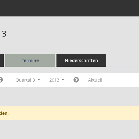
13
Termine
Niederschriften
Quartal 3
2013
Aktuell
den.