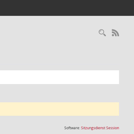
Recherc
RSS-
(Wird in
Software:
Sitzungsdienst
Session