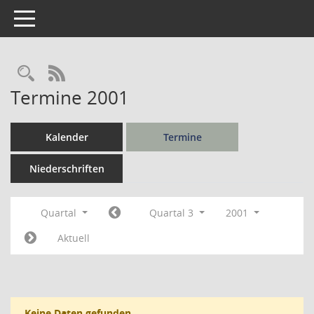
Toggle navigation
Rechercheauswahl
RSS-Feed
Termine 2001
Kalender
Termine
Niederschriften
Quartal
Quartal 3
2001
Aktuell
Keine Daten gefunden.