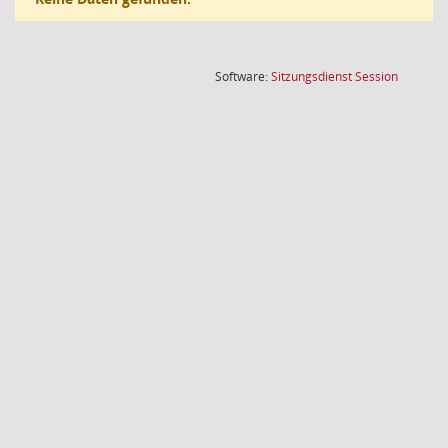
(Wird in
Software:
Sitzungsdienst
Session