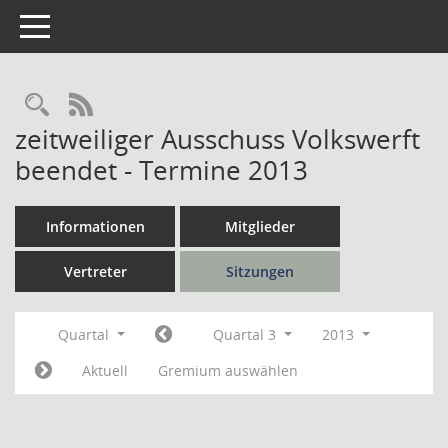
Toggle navigation
Rechercheauswahl
RSS-Feed
zeitweiliger Ausschuss Volkswerft
beendet - Termine 2013
Informationen
Mitglieder
Vertreter
Sitzungen
Quartal
Quartal 3
2013
Aktuell
Gremium auswählen