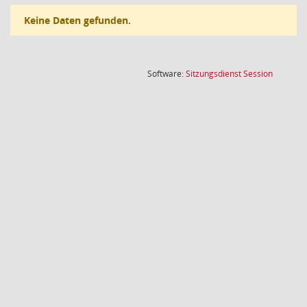
Keine Daten gefunden.
(Wird in
Software:
Sitzungsdienst
Session