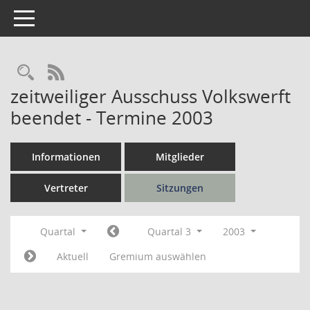
Toggle navigation
Rechercheauswahl
RSS-Feed
zeitweiliger Ausschuss Volkswerft
beendet - Termine 2003
Informationen
Mitglieder
Vertreter
Sitzungen
Quartal
Quartal 3
2003
Aktuell
Gremium auswählen