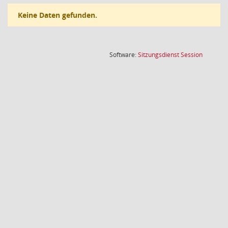
Keine Daten gefunden.
(Wird in
Software:
Sitzungsdienst
Session