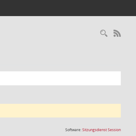
Recherc
RSS-
(Wird in
Software:
Sitzungsdienst
Session