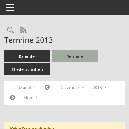
Toggle navigation
Rechercheauswahl
RSS-Feed
Termine 2013
Kalender
Termine
Niederschriften
Monat
Dezember
2013
Aktuell
Keine Daten gefunden.