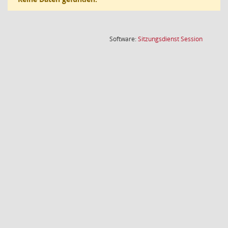
(Wird in
Software:
Sitzungsdienst
Session