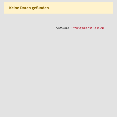
Keine Daten gefunden.
(Wird in
Software:
Sitzungsdienst
Session