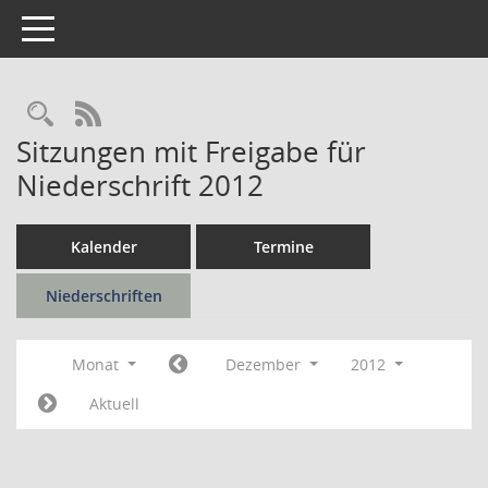
Toggle navigation
Rechercheauswahl
RSS-Feed
Sitzungen mit Freigabe für
Niederschrift 2012
Kalender
Termine
Niederschriften
Monat
Dezember
2012
Aktuell