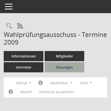
Toggle navigation
Rechercheauswahl
RSS-Feed
Wahlprüfungsausschuss - Termine
2009
Informationen
Mitglieder
Vertreter
Sitzungen
Monat
September
2009
Aktuell
Gremium auswählen