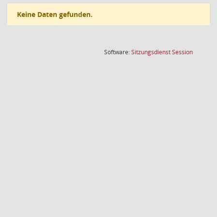
Keine Daten gefunden.
(Wird in
Software:
Sitzungsdienst
Session