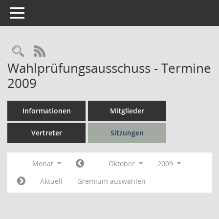
Toggle navigation
Rechercheauswahl
RSS-Feed
Wahlprüfungsausschuss - Termine
2009
Informationen
Mitglieder
Vertreter
Sitzungen
Monat
Oktober
2009
Aktuell
Gremium auswählen