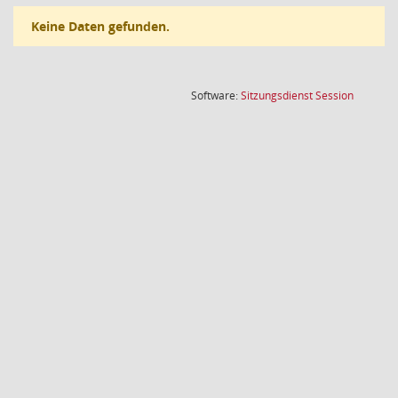
Keine Daten gefunden.
(Wird in
Software:
Sitzungsdienst
Session