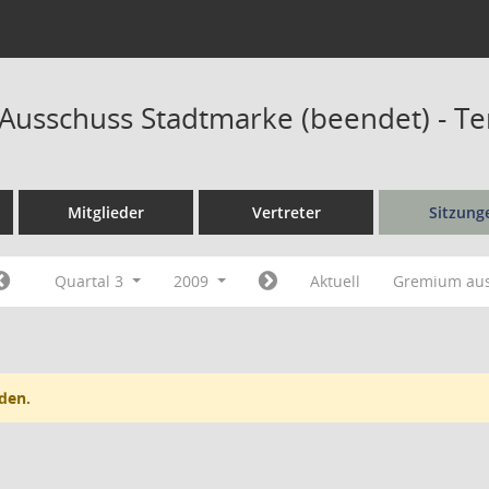
r Ausschuss Stadtmarke (beendet) - T
Mitglieder
Vertreter
Sitzung
Quartal 3
2009
Aktuell
Gremium au
den.