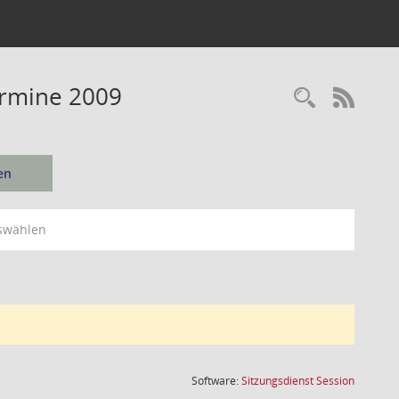
ermine 2009
Recherc
RSS-
en
swählen
(Wird in
Software:
Sitzungsdienst
Session