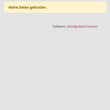
Keine Daten gefunden.
(Wird in
Software:
Sitzungsdienst
Session