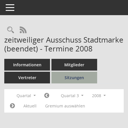
Toggle navigation
Rechercheauswahl
RSS-Feed
zeitweiliger Ausschuss Stadtmarke
(beendet) - Termine 2008
Informationen
Mitglieder
Vertreter
Sitzungen
Quartal
Quartal 3
2008
Aktuell
Gremium auswählen