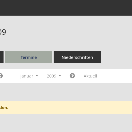
09
Termine
Niederschriften
Januar
2009
Aktuell
den.