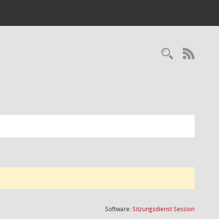
Recherc
RSS-
(Wird in
Software:
Sitzungsdienst
Session