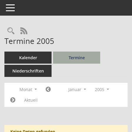
Toggle navigation
Rechercheauswahl
RSS-Feed
Termine 2005
Kalender
Termine
Niederschriften
Monat
Januar
2005
Aktuell
Keine Daten gefunden.