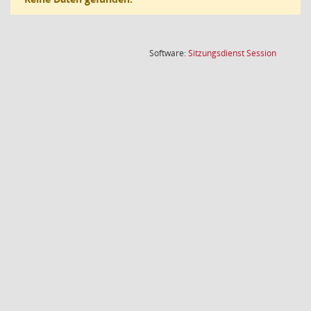
(Wird in
Software:
Sitzungsdienst
Session