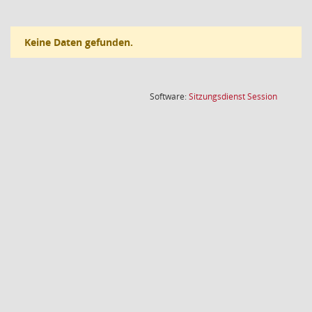
Keine Daten gefunden.
(Wird in
Software:
Sitzungsdienst
Session