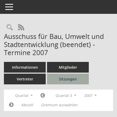
Toggle navigation
Rechercheauswahl
RSS-Feed
Ausschuss für Bau, Umwelt und
Stadtentwicklung (beendet) -
Termine 2007
Informationen
Mitglieder
Vertreter
Sitzungen
Quartal
Quartal 3
2007
Aktuell
Gremium auswählen