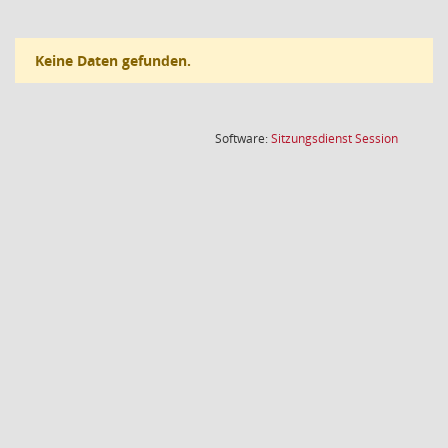
Keine Daten gefunden.
(Wird in
Software:
Sitzungsdienst
Session