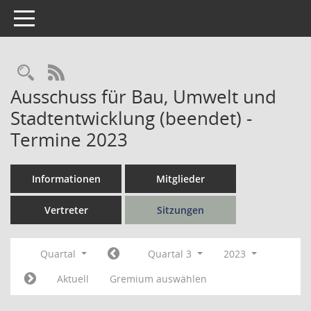
Toggle navigation
Rechercheauswahl
RSS-Feed
Ausschuss für Bau, Umwelt und
Stadtentwicklung (beendet) -
Termine 2023
Informationen
Mitglieder
Vertreter
Sitzungen
Quartal
Quartal 3
2023
Aktuell
Gremium auswählen