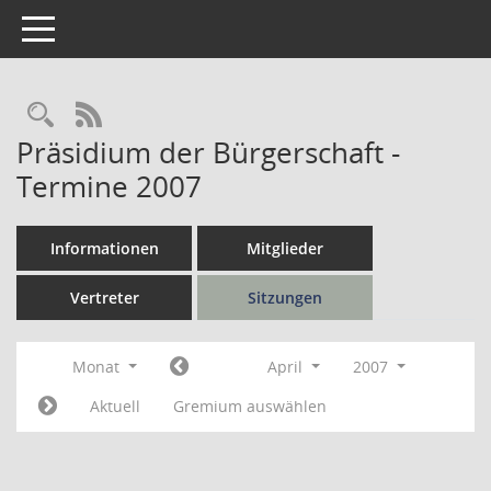
Toggle navigation
Rechercheauswahl
RSS-Feed
Präsidium der Bürgerschaft -
Termine 2007
Informationen
Mitglieder
Vertreter
Sitzungen
Monat
April
2007
Aktuell
Gremium auswählen