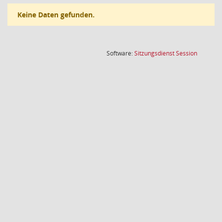
Keine Daten gefunden.
(Wird in
Software:
Sitzungsdienst
Session