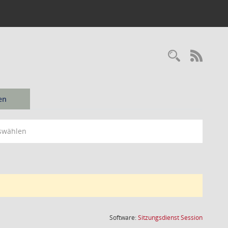
Recherc
RSS-
en
swählen
(Wird in
Software:
Sitzungsdienst
Session