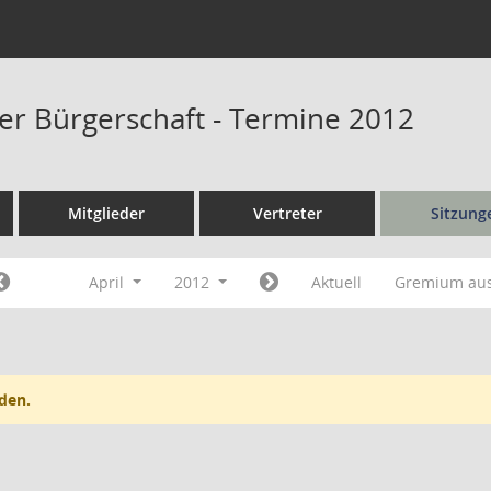
er Bürgerschaft - Termine 2012
Mitglieder
Vertreter
Sitzung
April
2012
Aktuell
Gremium au
den.