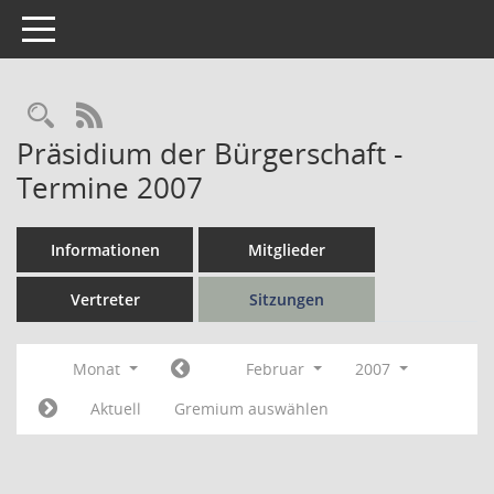
Toggle navigation
Rechercheauswahl
RSS-Feed
Präsidium der Bürgerschaft -
Termine 2007
Informationen
Mitglieder
Vertreter
Sitzungen
Monat
Februar
2007
Aktuell
Gremium auswählen