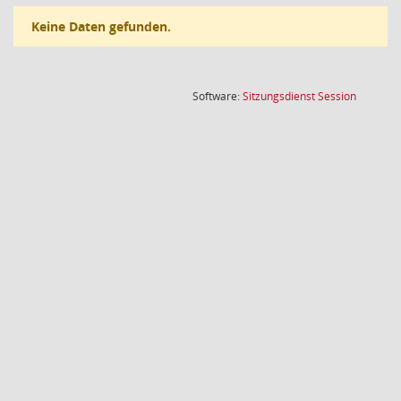
Keine Daten gefunden.
(Wird in
Software:
Sitzungsdienst
Session