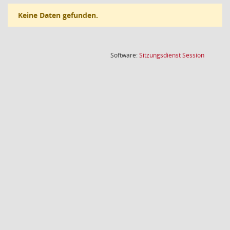
Keine Daten gefunden.
(Wird in
Software:
Sitzungsdienst
Session