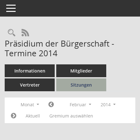
Toggle navigation
Rechercheauswahl
RSS-Feed
Präsidium der Bürgerschaft -
Termine 2014
Informationen
Mitglieder
Vertreter
Sitzungen
Monat
Februar
2014
Aktuell
Gremium auswählen