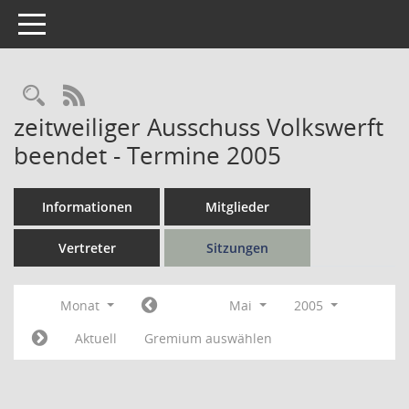
Toggle navigation
Rechercheauswahl
RSS-Feed
zeitweiliger Ausschuss Volkswerft
beendet - Termine 2005
Informationen
Mitglieder
Vertreter
Sitzungen
Monat
Mai
2005
Aktuell
Gremium auswählen