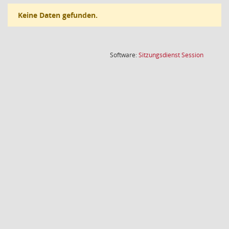
Keine Daten gefunden.
(Wird in
Software:
Sitzungsdienst
Session