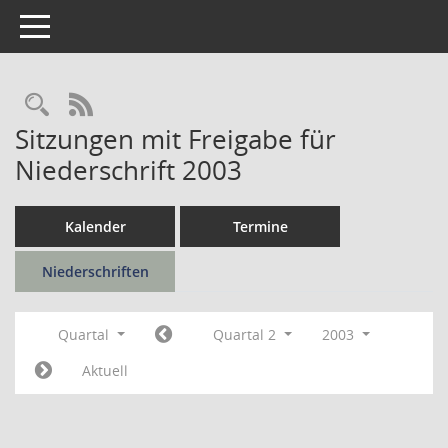
Toggle navigation
Rechercheauswahl
RSS-Feed
Sitzungen mit Freigabe für
Niederschrift 2003
Kalender
Termine
Niederschriften
Quartal
Quartal 2
2003
Aktuell