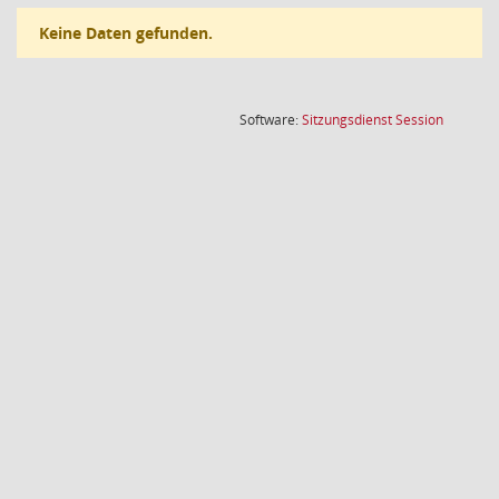
Keine Daten gefunden.
(Wird in
Software:
Sitzungsdienst
Session