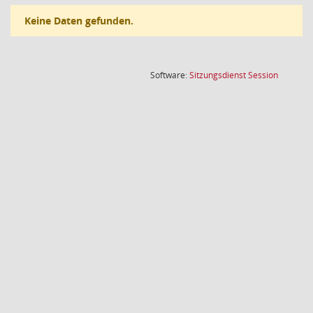
Keine Daten gefunden.
(Wird in
Software:
Sitzungsdienst
Session