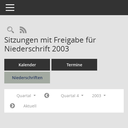
Toggle navigation
Rechercheauswahl
RSS-Feed
Sitzungen mit Freigabe für
Niederschrift 2003
Kalender
Termine
Niederschriften
Quartal
Quartal 4
2003
Aktuell