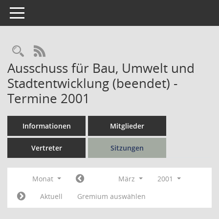
Toggle navigation
Rechercheauswahl
RSS-Feed
Ausschuss für Bau, Umwelt und
Stadtentwicklung (beendet) -
Termine 2001
Informationen
Mitglieder
Vertreter
Sitzungen
Monat
März
2001
Aktuell
Gremium auswählen