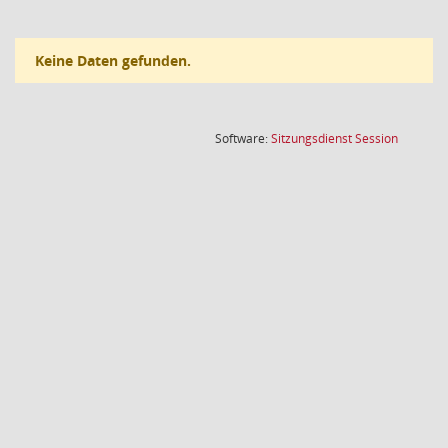
Keine Daten gefunden.
(Wird in
Software:
Sitzungsdienst
Session