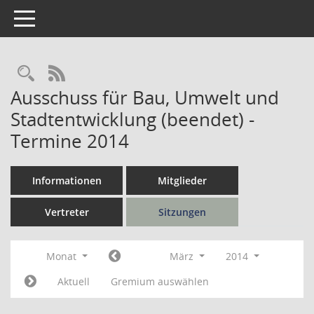
Toggle navigation
Rechercheauswahl
RSS-Feed
Ausschuss für Bau, Umwelt und
Stadtentwicklung (beendet) -
Termine 2014
Informationen
Mitglieder
Vertreter
Sitzungen
Monat
März
2014
Aktuell
Gremium auswählen