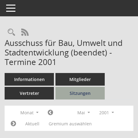
Toggle navigation
Rechercheauswahl
RSS-Feed
Ausschuss für Bau, Umwelt und
Stadtentwicklung (beendet) -
Termine 2001
Informationen
Mitglieder
Vertreter
Sitzungen
Monat
Mai
2001
Aktuell
Gremium auswählen