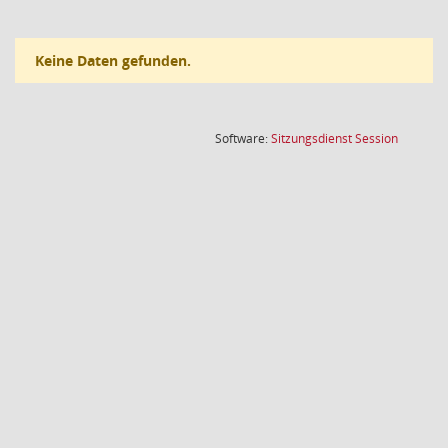
Keine Daten gefunden.
(Wird in
Software:
Sitzungsdienst
Session