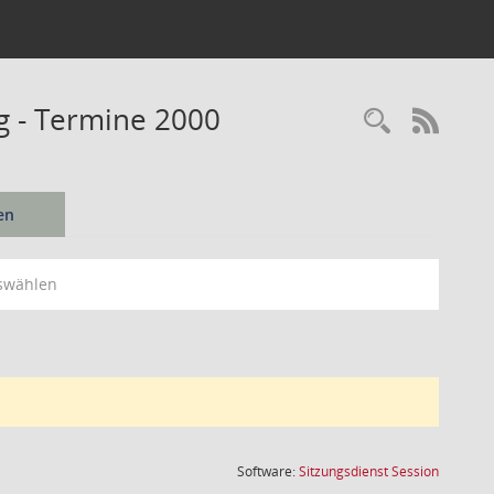
ng - Termine 2000
Recherc
RSS-
en
swählen
(Wird in
Software:
Sitzungsdienst
Session