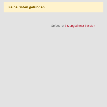
Keine Daten gefunden.
(Wird in
Software:
Sitzungsdienst
Session