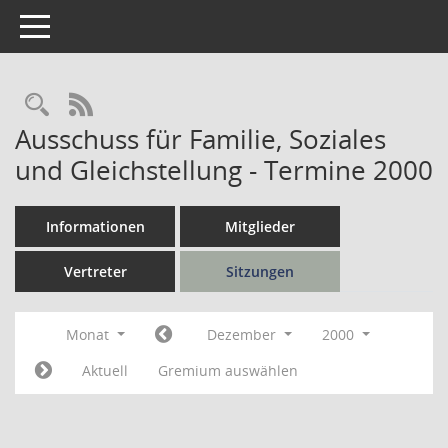
Toggle navigation
Rechercheauswahl
RSS-Feed
Ausschuss für Familie, Soziales
und Gleichstellung - Termine 2000
Informationen
Mitglieder
Vertreter
Sitzungen
Monat
Dezember
2000
Aktuell
Gremium auswählen