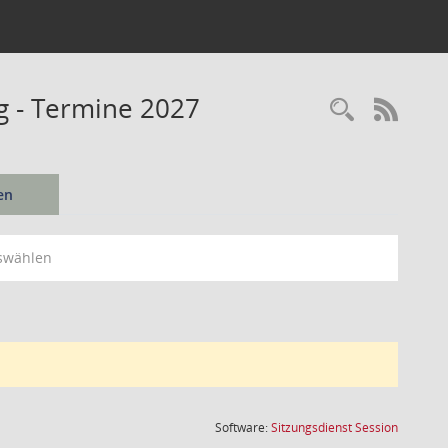
ng - Termine 2027
Recherc
RSS-
en
swählen
(Wird in
Software:
Sitzungsdienst
Session