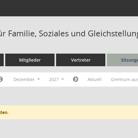
r Familie, Soziales und Gleichstellu
Mitglieder
Vertreter
Sitzung
Dezember
2027
Aktuell
Gremium au
den.