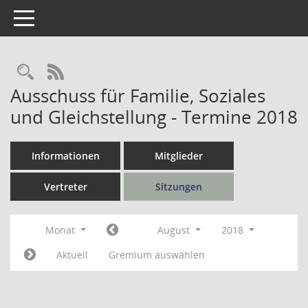
Toggle navigation
Rechercheauswahl
RSS-Feed
Ausschuss für Familie, Soziales
und Gleichstellung - Termine 2018
Informationen
Mitglieder
Vertreter
Sitzungen
Monat
August
2018
Aktuell
Gremium auswählen