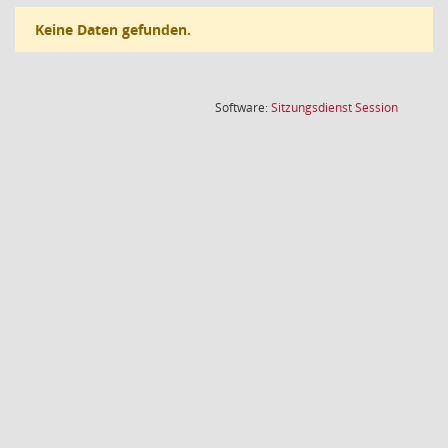
Keine Daten gefunden.
(Wird in
Software:
Sitzungsdienst
Session