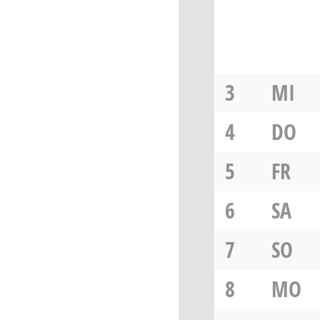
3
MI
4
DO
5
FR
6
SA
7
SO
8
MO