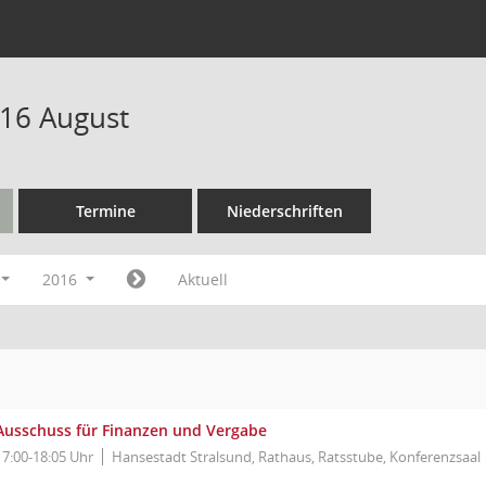
16 August
Termine
Niederschriften
2016
Aktuell
Ausschuss für Finanzen und Vergabe
17:00-18:05 Uhr
Hansestadt Stralsund, Rathaus, Ratsstube, Konferenzsaal