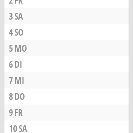
2
FR
3
SA
4
SO
5
MO
6
DI
7
MI
8
DO
9
FR
10
SA