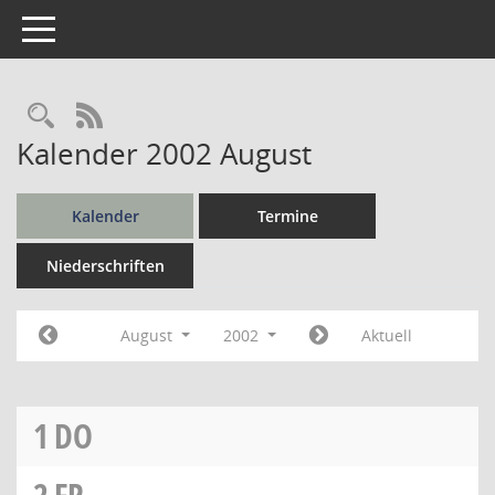
Toggle navigation
Rechercheauswahl
RSS-Feed
Kalender 2002 August
Kalender
Termine
Niederschriften
August
2002
Aktuell
1
DO