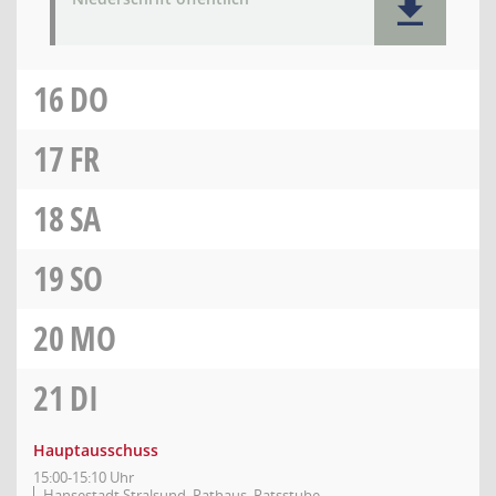
16
DO
17
FR
18
SA
19
SO
20
MO
21
DI
Hauptausschuss
15:00-15:10 Uhr
Hansestadt Stralsund, Rathaus, Ratsstube,