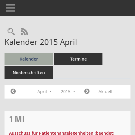
Toggle navigation
Rechercheauswahl
RSS-Feed
Kalender 2015 April
Kalender
Termine
Niederschriften
April
2015
Aktuell
1
MI
Ausschuss für Patientenangelegenheiten (beendet)