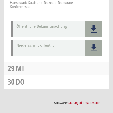
Hansestadt Stralsund, Rathaus, Ratsstube,
Konferenzsaal
Öffentliche Bekanntmachung
Niederschrift öffentlich
29
MI
30
DO
(Wird in
Software:
Sitzungsdienst
Session