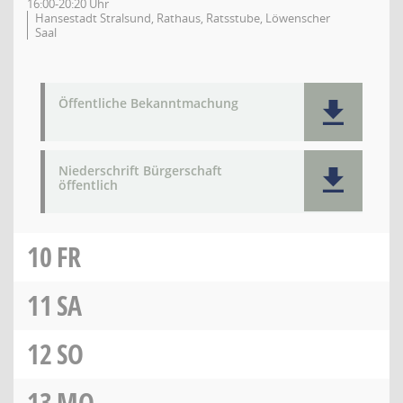
16:00-20:20 Uhr
Hansestadt Stralsund, Rathaus, Ratsstube, Löwenscher
Saal
Öffentliche Bekanntmachung
Niederschrift Bürgerschaft
öffentlich
10
FR
11
SA
12
SO
13
MO