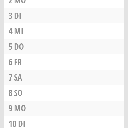
2
MO
3
DI
4
MI
5
DO
6
FR
7
SA
8
SO
9
MO
10
DI