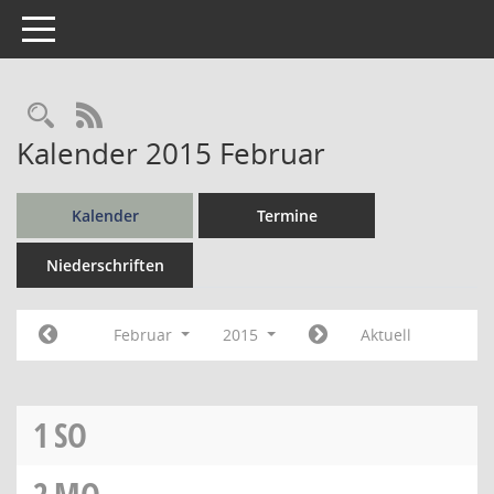
Toggle navigation
Rechercheauswahl
RSS-Feed
Kalender 2015 Februar
Kalender
Termine
Niederschriften
Februar
2015
Aktuell
1
SO