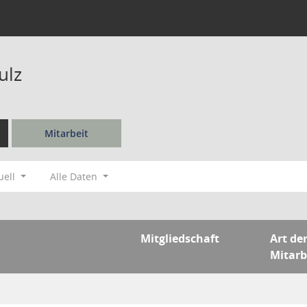
ulz
Mitarbeit
uell
Alle Daten
Mitgliedschaft
Art de
Mitarb