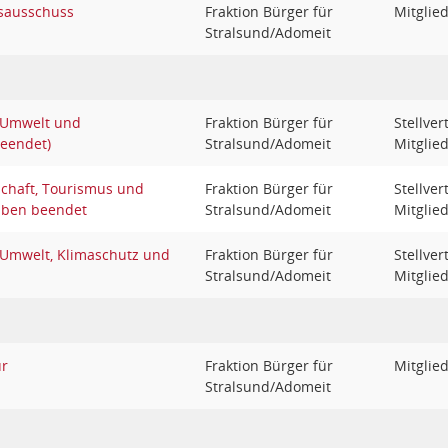
sausschuss
Fraktion Bürger für
Mitglie
Stralsund/Adomeit
 Umwelt und
Fraktion Bürger für
Stellve
beendet)
Stralsund/Adomeit
Mitglie
schaft, Tourismus und
Fraktion Bürger für
Stellve
aben beendet
Stralsund/Adomeit
Mitglie
 Umwelt, Klimaschutz und
Fraktion Bürger für
Stellve
Stralsund/Adomeit
Mitglie
ur
Fraktion Bürger für
Mitglie
Stralsund/Adomeit