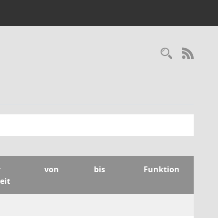
Recherc
RSS-
r
von
bis
Funktion
eit