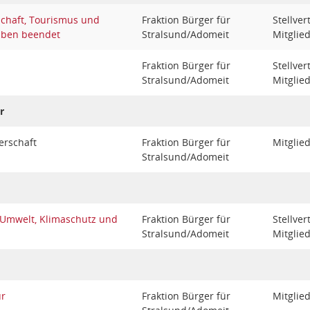
schaft, Tourismus und
Fraktion Bürger für
Stellve
aben beendet
Stralsund/Adomeit
Mitglie
Fraktion Bürger für
Stellve
Stralsund/Adomeit
Mitglie
r
erschaft
Fraktion Bürger für
Mitglie
Stralsund/Adomeit
 Umwelt, Klimaschutz und
Fraktion Bürger für
Stellve
Stralsund/Adomeit
Mitglie
ur
Fraktion Bürger für
Mitglie