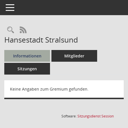
Toggle navigation
Rechercheauswahl
RSS-Feed
Hansestadt Stralsund
Informationen
Mitglieder
Sitzungen
Keine Angaben zum Gremium gefunden.
(Wird in
Software:
Sitzungsdienst
Session