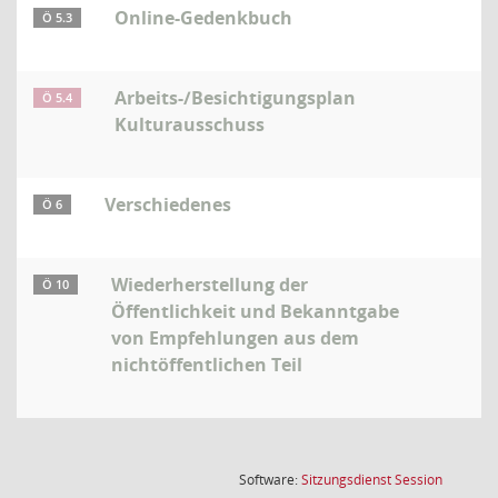
Online-Gedenkbuch
Ö 5.3
Arbeits-/Besichtigungsplan
Ö 5.4
Kulturausschuss
Verschiedenes
Ö 6
Wiederherstellung der
Ö 10
Öffentlichkeit und Bekanntgabe
von Empfehlungen aus dem
nichtöffentlichen Teil
(Wird in
Software:
Sitzungsdienst
Session