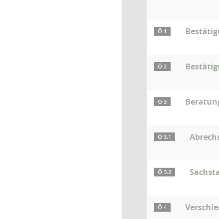
Bestäti
Ö 1
Bestätig
Ö 2
Beratun
Ö 3
Abrech
Ö 3.1
Sachsta
Ö 3.2
Verschi
Ö 4